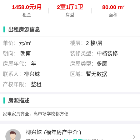
1458.0元/月
2
室
1
厅
1
卫
80.00 m
2
租金
房型
面积
出租房源信息
单价：
元/m
楼层：
2 楼/层
2
朝向：
朝南
装修类型：
中档装修
房屋年代：
年
房屋类型：
多层
联系人：
柳兴妹
区域：
暂无数据
产权年限：
整租
房源描述
家电家具齐全，离市场学校都方便
柳兴妹
(福年房产中介 )