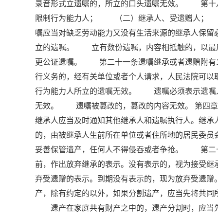
录音形式立遗嘱的，所立的口头遗嘱无效。 第十
限制行为能力人； （二）继承人、受遗赠人；
嘱应当对缺乏劳动能力又没有生活来源的继承人保
立的遗嘱。 立有数份遗嘱，内容相抵触的，以最
更公证遗嘱。 第二十一条遗嘱继承或者遗赠附有
行义务的，经有关单位或者个人请求，人民法院可
行为能力人所立的遗嘱无效。 遗嘱必须表示遗嘱
无效。 遗嘱被篡改的，篡改的内容无效。 第四章
继承人应当及时通知其他继承人和遗嘱执行人。继承
的，由被继承人生前所在单位或者住所地的居民委
妥善保管遗产，任何人不得侵吞或者争抢。 第二
前，作出放弃继承的表示。没有表示的，视为接受
弃受遗赠的表示。到期没有表示的，现为放弃受遗
产，除有约定的以外，如果分割遗产，应当先将共同
遗产在家庭共有财产之中的，遗产分割时，应当先