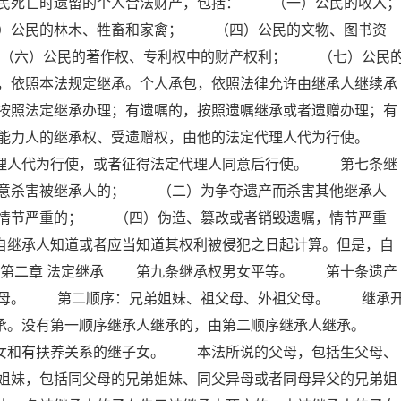
民死亡时遗留的个人合法财产，包括： （一）公民的收入；
公民的林木、牲畜和家禽； （四）公民的文物、图书资
（六）公民的著作权、专利权中的财产权利； （七）公民
，依照本法规定继承。个人承包，依照法律允许由继承人继续承
按照法定继承办理；有遗嘱的，按照遗嘱继承或者遗赠办理；有
为能力人的继承权、受遗赠权，由他的法定代理人代为行使。
代理人代为行使，或者征得法定代理人同意后行使。 第七条继
意杀害被继承人的； （二）为争夺遗产而杀害其他继承人
情节严重的； （四）伪造、篡改或者销毁遗嘱，情节严重
自继承人知道或者应当知道其权利被侵犯之日起计算。但是，自
 第二章 法定继承 第九条继承权男女平等。 第十条遗产
父母。 第二顺序：兄弟姐妹、祖父母、外祖父母。 继承
继承。没有第一顺序继承人继承的，由第二顺序继承人继承。
子女和有扶养关系的继子女。 本法所说的父母，包括生父母、
姐妹，包括同父母的兄弟姐妹、同父异母或者同母异父的兄弟姐