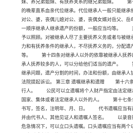
妹、养兄弟姐妹、有扶养关系的继兄弟姐妹。 第
的晚辈直系血亲代位继承。代位继承人一般只能继
对公、婆，丧偶儿媳对公、婆，丧偶女婿对岳父、
一顺序继承人继承遗产的份额，一般应当均等。 
予以照顾。对被继承人尽了主要抚养义务或者与被
力和有抚养条件的继承人，不尽抚养义务的，分配
等。 第十四条对继承人以外的依靠被继承人抚养
承人抚养较多的人，可以分给他们适当的遗产。 
继承问题，遗产分割的时间，办法和份额，由继承人
法院提起诉讼。 第三章 遗嘱继承和遗赠 第十六
行人。 公民可以立遗嘱将个人财产指定由法定继
国家、集体或者法定继承人以外的人。 第十七条
书写，签名，注明年、月、日。 代书遗嘱应当有
并由代书人、其他见证人和遗嘱人签名。 以录音
危急情况下，可以立口头遗嘱。口头遗嘱应当有两个