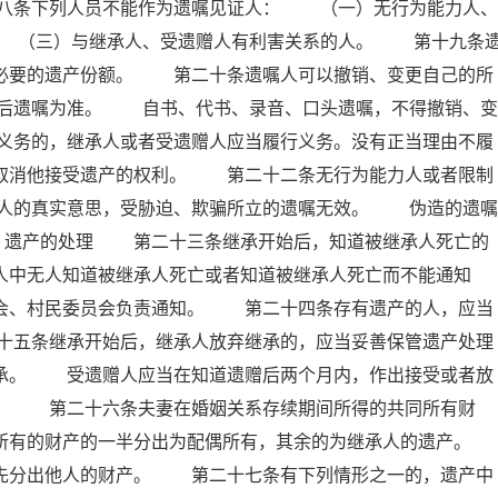
八条下列人员不能作为遗嘱见证人： （一）无行为能力人、
 （三）与继承人、受遗赠人有利害关系的人。 第十九条
留必要的遗产份额。 第二十条遗嘱人可以撤销、变更自己的所
后遗嘱为准。 自书、代书、录音、口头遗嘱，不得撤销、变
义务的，继承人或者受遗赠人应当履行义务。没有正当理由不履
以取消他接受遗产的权利。 第二十二条无行为能力人或者限制
人的真实意思，受胁迫、欺骗所立的遗嘱无效。 伪造的遗嘱
 遗产的处理 第二十三条继承开始后，知道被继承人死亡的
人中无人知道被继承人死亡或者知道被继承人死亡而不能通知
员会、村民委员会负责通知。 第二十四条存有遗产的人，应当
十五条继承开始后，继承人放弃继承的，应当妥善保管遗产处理
继承。 受遗赠人应当在知道遗赠后两个月内，作出接受或者放
赠。 第二十六条夫妻在婚姻关系存续期间所得的共同所有财
所有的财产的一半分出为配偶所有，其余的为继承人的遗产。
分出他人的财产。 第二十七条有下列情形之一的，遗产中