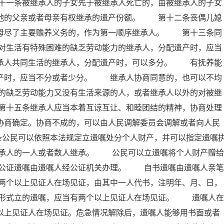
十一条被继承人的子女先于被继承人死亡的，由被继承人的子女
承他的父亲或者母亲有权继承的遗产份额。 第十二条丧偶儿媳
岳母尽了主要赡养义务的，作为第一顺序继承人。 第十三条同
对生活有特殊困难的缺乏劳动能力的继承人，分配遗产时，应当
继承人共同生活的继承人，分配遗产时，可以多分。 有抚养能
遗产时，应当不分或者少分。 继承人协商同意的，也可以不均
的缺乏劳动能力又没有生活来源的人，或者继承人以外的对被继
第十五条继承人应当本着互谅互让、和睦团结的精神，协商处理
协商确定。协商不成的，可以由人民调解委员会调解或者向人民
条公民可以依照本法规定立遗嘱处分个人财产，并可以指定遗嘱
承人的一人或者数人继承。 公民可以立遗嘱将个人财产赠给
公证遗嘱由遗嘱人经公证机关办理。 自书遗嘱由遗嘱人亲笔
两个以上见证人在场见证，由其中一人代书，注明年、月、日，
形式立的遗嘱，应当有两个以上见证人在场见证。 遗嘱人在
以上见证人在场见证。危急情况解除后，遗嘱人能够用书面或者