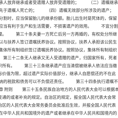
承人放弃继承或者受遗赠人放弃受遗赠的； （二）遗嘱继承
先于遗嘱人死亡的； （四）遗嘱无效部分所涉及的遗产；
时，应当保留胎儿的继承份额。胎儿出生时是死体的，保留
应当有利于生产和生活需要，不损害遗产的效用。 不宜分割
处理。 第三十条夫妻一方死亡后另一方再婚的，有权处分所继
以与扶养人签订遗嘱抚养协议。按照协议，扶养人承担该公民生
集体所有制组织签订遗嘱抚养协议。按照协议，集体所有制组织
 第三十二条无人继承又无人受遗赠的遗产，归国家所有，死者
组织所有。 第三十三条继承遗产应当清偿被继承人依法应当缴
际价值为限，超过遗产实际价值部分，继承人自愿偿还的不在此
纳的税款和债务可以不负偿还责任。 第三十四条执行遗嘱不
五章 附则 第三十五条民族自治地方的人民代表大会可以根据
变通的或者补充的规定。自治区的规定，报全国人民代表大会常
治区的人民代表大会常务委员会批准后生效，并报全国人民代表
在中华人民共和国境外的遗产或者继承在中华人民共和国境内的